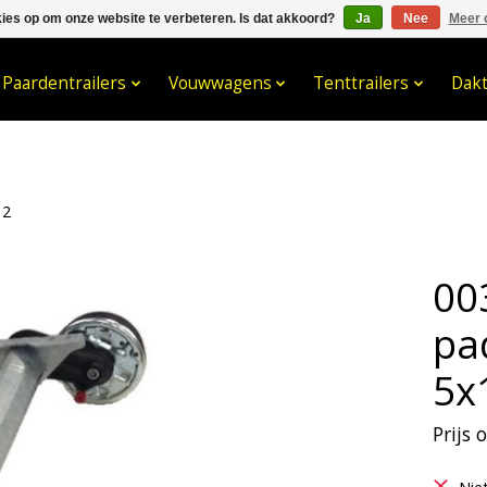
kies op om onze website te verbeteren. Is dat akkoord?
Ja
Nee
Meer 
033- 2470 538
info@kraaybv.c
Paardentrailers
Vouwwagens
Tenttrailers
Dak
12
00
pa
5x
Prijs