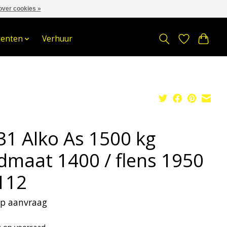
over cookies »
om
Stuur een Whatsapp bericht
Sindelererf 3, 3861 PW, Nijkerk
tenten
Verhuur
31 Alko As 1500 kg
dmaat 1400 / flens 1950
112
 op aanvraag