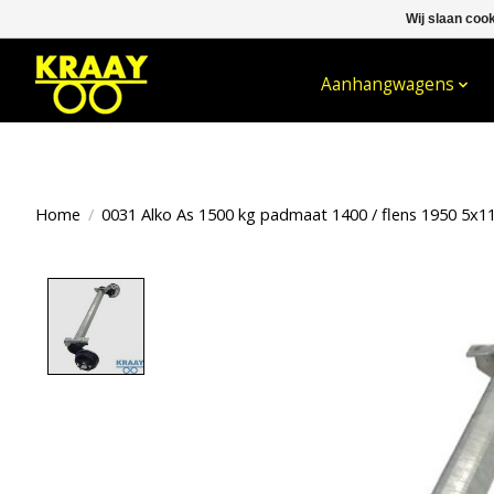
Wij slaan coo
WELKOM BIJ KRAAY NIJKERK B.V.
Aanhangwagens
Home
/
0031 Alko As 1500 kg padmaat 1400 / flens 1950 5x1
Product image slideshow Items