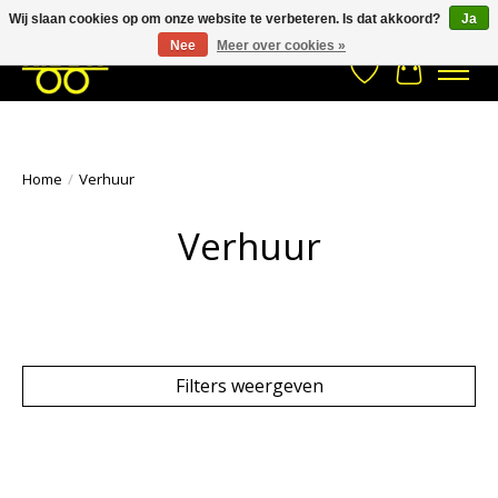
Wij slaan cookies op om onze website te verbeteren. Is dat akkoord?
Ja
Stuur een Whatsapp bericht
033- 2470 538
info@kraaybv.com
Nee
Meer over cookies »
Verlanglijst
Winkelwa
Home
/
Verhuur
Verhuur
Filters weergeven