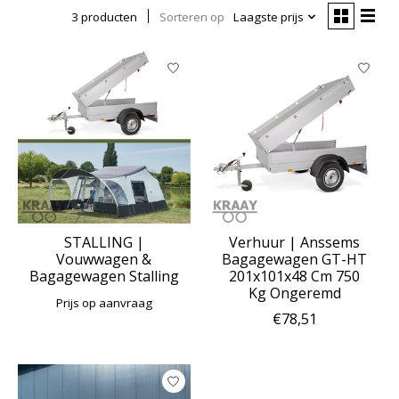
3 producten
Sorteren op
Laagste prijs
STALLING |
Verhuur | Anssems
Vouwwagen &
Bagagewagen GT-HT
Bagagewagen Stalling
201x101x48 Cm 750
Kg Ongeremd
Prijs op aanvraag
€78,51