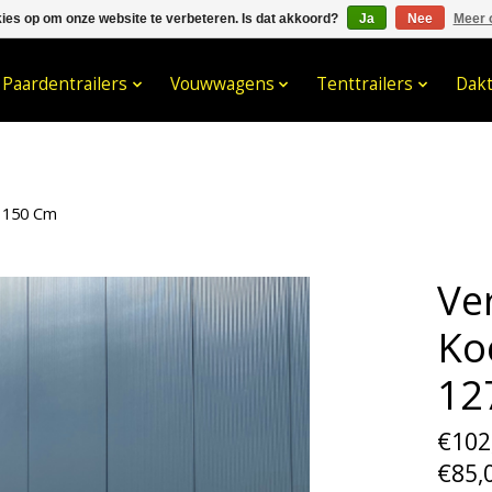
kies op om onze website te verbeteren. Is dat akkoord?
Ja
Nee
Meer 
033- 2470 538
info@kraaybv.c
Paardentrailers
Vouwwagens
Tenttrailers
Dak
 150 Cm
Ve
Ko
12
€102
€85,