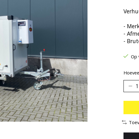
Verhu
- Mer
- Afm
- Bru
Op 
Hoeveel
Toev