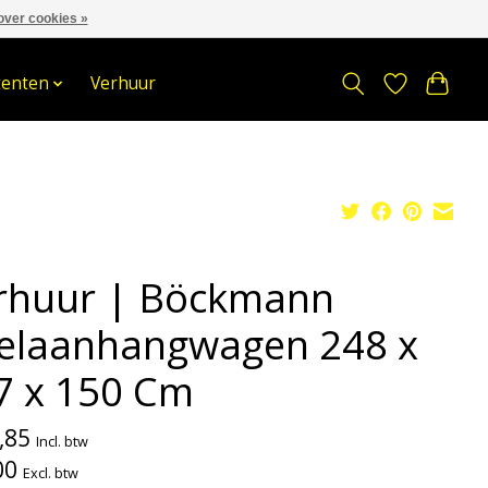
over cookies »
om
Stuur een Whatsapp bericht
Sindelererf 3, 3861 PW, Nijkerk
tenten
Verhuur
rhuur | Böckmann
elaanhangwagen 248 x
7 x 150 Cm
,85
Incl. btw
00
Excl. btw