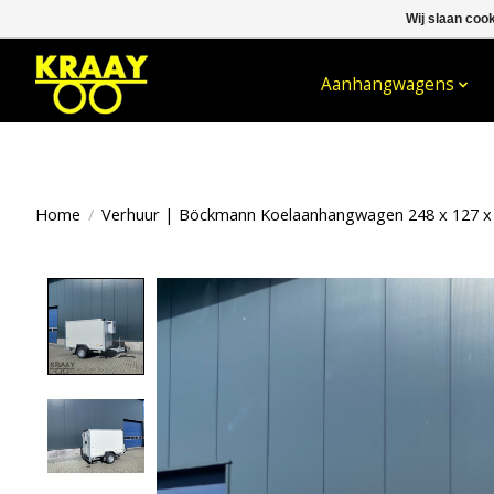
Wij slaan coo
WELKOM BIJ KRAAY NIJKERK B.V.
Aanhangwagens
Home
/
Verhuur | Böckmann Koelaanhangwagen 248 x 127 x
Product image slideshow Items