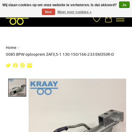
Wij slaan cookies op om onze website te verbeteren. Is dat akkoord?
Ja
Stuur een Whatsapp bericht
033- 2470 538
info@kraaybv.com
Nee
Meer over cookies »
Verlanglijst
Winkelwa
Home
/
0085 BPW oplooprem ZAF3,5-1 130-150/166-233 EM350R-D
Product image slideshow Items