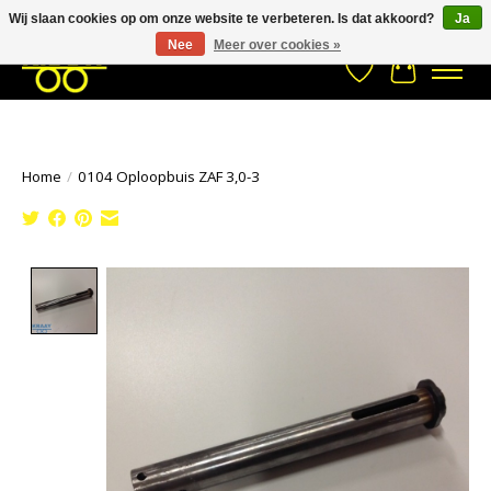
Wij slaan cookies op om onze website te verbeteren. Is dat akkoord?
Ja
Stuur een Whatsapp bericht
033- 2470 538
info@kraaybv.com
Nee
Meer over cookies »
Verlanglijst
Winkelwa
Home
/
0104 Oploopbuis ZAF 3,0-3
Product image slideshow Items