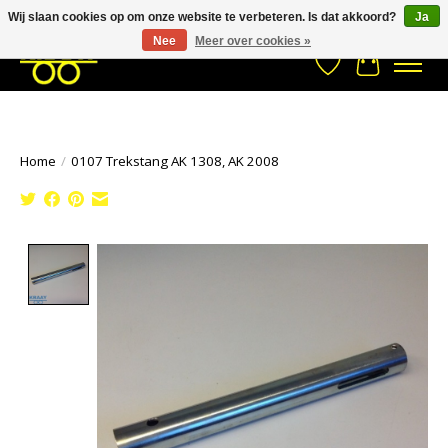
Wij slaan cookies op om onze website te verbeteren. Is dat akkoord?
Ja
Stuur een Whatsapp bericht
033- 2470 538
info@kraaybv.com
Nee
Meer over cookies »
Verlanglijst
Winkelwa
Home
/
0107 Trekstang AK 1308, AK 2008
Product image slideshow Items