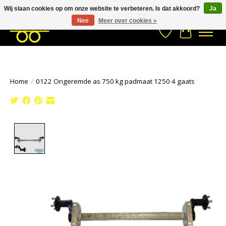
Wij slaan cookies op om onze website te verbeteren. Is dat akkoord?
Ja
Stuur een Whatsapp bericht
033- 2470 538
info@kraaybv.com
Nee
Meer over cookies »
Verlanglijst
Winkelwa
Home
/
0122 Ongeremde as 750 kg padmaat 1250 4 gaats
Product image slideshow Items