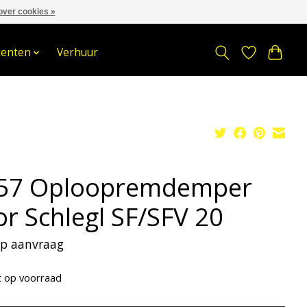
over cookies »
om
Stuur een Whatsapp bericht
Sindelererf 3, 3861 PW, Nijkerk
tenten
Verhuur
57 Oploopremdemper
or Schlegl SF/SFV 20
 op aanvraag
t op voorraad