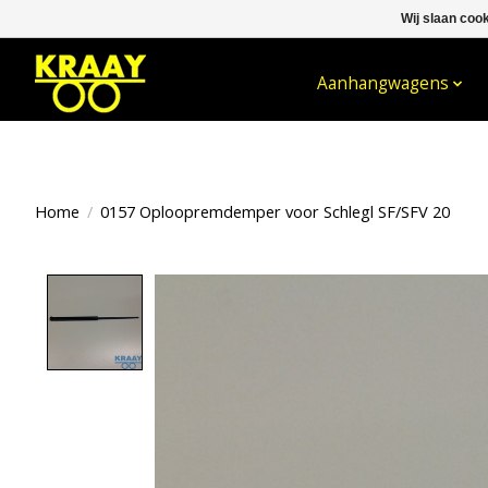
Wij slaan coo
WELKOM BIJ KRAAY NIJKERK B.V.
Aanhangwagens
Home
/
0157 Oploopremdemper voor Schlegl SF/SFV 20
Product image slideshow Items