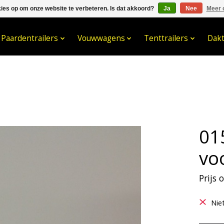
kies op om onze website te verbeteren. Is dat akkoord?
Ja
Nee
Meer 
033- 2470 538
info@kraaybv.c
Paardentrailers
Vouwwagens
Tenttrailers
Dak
01
vo
Prijs
Nie