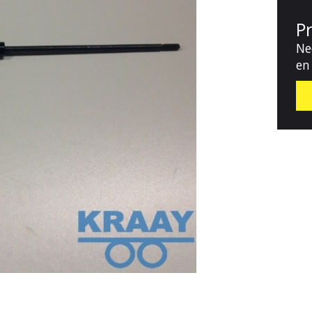
P
Ne
en