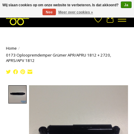
Wij slaan cookies op om onze website te verbeteren. Is dat akkoord?
Ja
Stuur een Whatsapp bericht
033- 2470 538
info@kraaybv.com
Nee
Meer over cookies »
Verlanglijst
Winkelwa
Home
/
0173 Oploopremdemper Grümer APR/APRU 1812 + 2720,
APRS/APV 1812
Product image slideshow Items