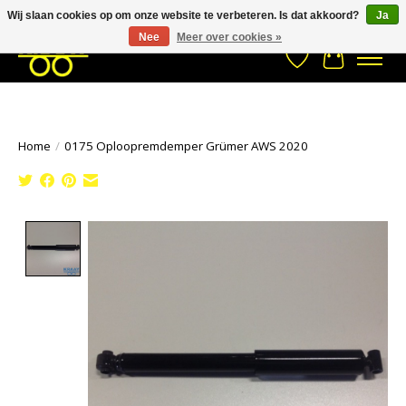
Wij slaan cookies op om onze website te verbeteren. Is dat akkoord?
Ja
Stuur een Whatsapp bericht
033- 2470 538
info@kraaybv.com
Nee
Meer over cookies »
Verlanglijst
Winkelwa
Home
/
0175 Oploopremdemper Grümer AWS 2020
Product image slideshow Items