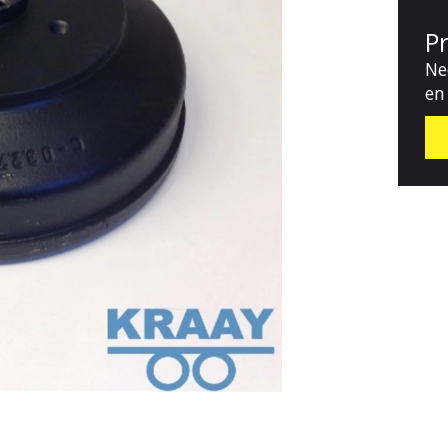
P
Ne
en