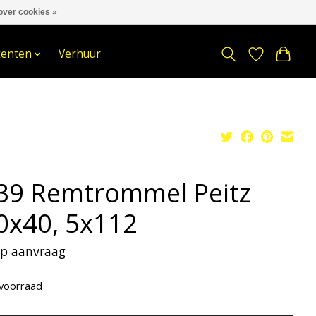
over cookies »
om
Stuur een Whatsapp bericht
Sindelererf 3, 3861 PW, Nijkerk
tenten
Verhuur
39 Remtrommel Peitz
0x40, 5x112
 op aanvraag
voorraad