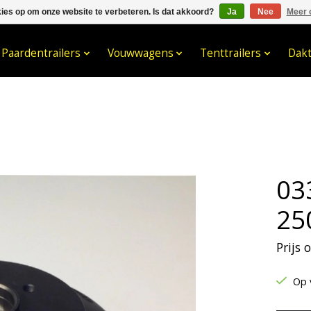
kies op om onze website te verbeteren. Is dat akkoord?
Ja
Nee
Meer 
033- 2470 538
info@kraaybv.c
Paardentrailers
Vouwwagens
Tenttrailers
Dak
03
25
Prijs
Op 