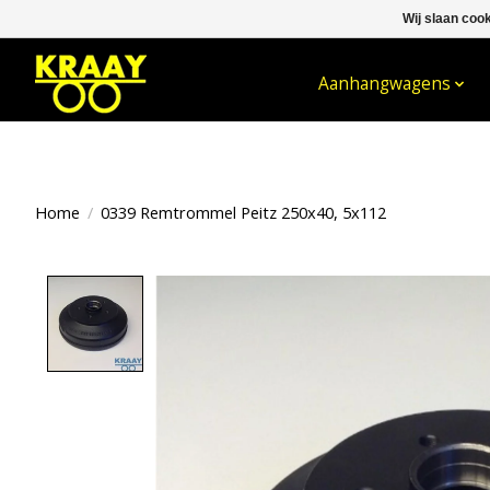
Wij slaan coo
WELKOM BIJ KRAAY NIJKERK B.V.
Aanhangwagens
Home
/
0339 Remtrommel Peitz 250x40, 5x112
Product image slideshow Items