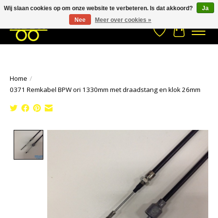
Wij slaan cookies op om onze website te verbeteren. Is dat akkoord?
Ja
Stuur een Whatsapp bericht
033- 2470 538
info@kraaybv.com
Nee
Meer over cookies »
Verlanglijst
Winkelwa
Home
/
0371 Remkabel BPW ori 1330mm met draadstang en klok 26mm
Product image slideshow Items