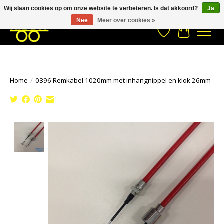
Wij slaan cookies op om onze website te verbeteren. Is dat akkoord?
Ja
Stuur een Whatsapp bericht
033- 2470 538
info@kraaybv.com
Nee
Meer over cookies »
Verlanglijst
Winkelwa
Home
/
0396 Remkabel 1020mm met inhangnippel en klok 26mm
Product image slideshow Items