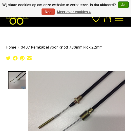
Wij slaan cookies op om onze website te verbeteren. Is dat akkoord?
Ja
Stuur een Whatsapp bericht
033- 2470 538
info@kraaybv.com
Nee
Meer over cookies »
Verlanglijst
Winkelwa
Home
/
0407 Remkabel voor Knott 730mm klok 22mm
Product image slideshow Items