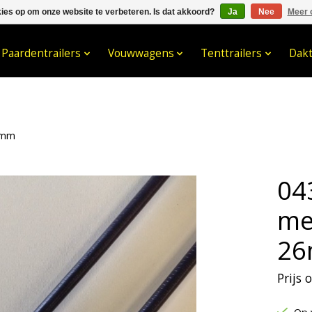
kies op om onze website te verbeteren. Is dat akkoord?
Ja
Nee
Meer 
033- 2470 538
info@kraaybv.c
Paardentrailers
Vouwwagens
Tenttrailers
Dak
6mm
04
me
2
Prijs