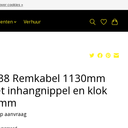
over cookies »
om
Stuur een Whatsapp bericht
Sindelererf 3, 3861 PW, Nijkerk
tenten
Verhuur
38 Remkabel 1130mm
t inhangnippel en klok
6mm
 op aanvraag