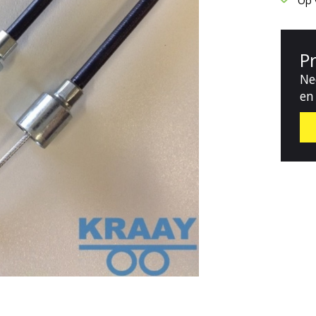
Op 
P
Ne
en