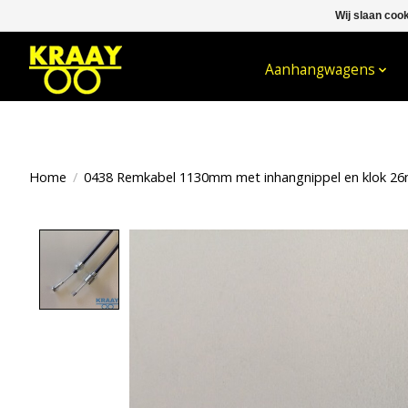
Wij slaan coo
WELKOM BIJ KRAAY NIJKERK B.V.
Aanhangwagens
Home
/
0438 Remkabel 1130mm met inhangnippel en klok 2
Product image slideshow Items