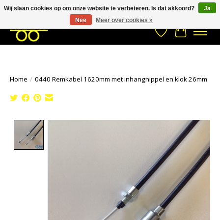
Wij slaan cookies op om onze website te verbeteren. Is dat akkoord?
Ja
Stuur een Whatsapp bericht
033- 2470 538
info@kraaybv.com
Nee
Meer over cookies »
Verlanglijst
Winkelwa
Home
/
0440 Remkabel 1620mm met inhangnippel en klok 26mm
Product image slideshow Items