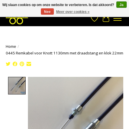
Wij slaan cookies op om onze website te verbeteren. Is dat akkoord?
Ja
Stuur een Whatsapp bericht
033- 2470 538
info@kraaybv.com
Nee
Meer over cookies »
Verlanglijst
Winkelwa
Home
/
0445 Remkabel voor Knott 1130mm met draadstang en klok 22mm
Product image slideshow Items