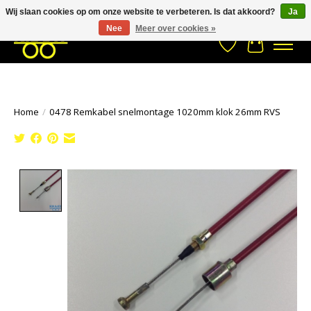
Wij slaan cookies op om onze website te verbeteren. Is dat akkoord?
Ja
Stuur een Whatsapp bericht
033- 2470 538
info@kraaybv.com
Nee
Meer over cookies »
Verlanglijst
Winkelwa
Home
/
0478 Remkabel snelmontage 1020mm klok 26mm RVS
Product image slideshow Items