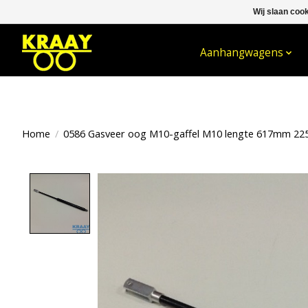
Wij slaan coo
WELKOM BIJ KRAAY NIJKERK B.V.
Aanhangwagens
Home
/
0586 Gasveer oog M10-gaffel M10 lengte 617mm 22
Product image slideshow Items