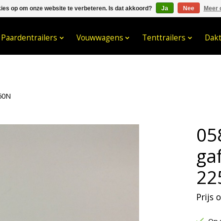
kies op om onze website te verbeteren. Is dat akkoord?
Ja
Nee
Meer 
033- 2470 538
info@kraaybv.c
Paardentrailers
Vouwwagens
Tenttrailers
Dak
50N
05
ga
22
Prijs