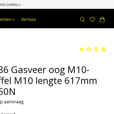
over cookies »
om
Stuur een Whatsapp bericht
Sindelererf 3, 3861 PW, Nijkerk
tenten
Verhuur
86 Gasveer oog M10-
ffel M10 lengte 617mm
50N
 op aanvraag