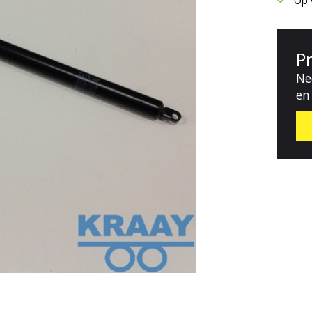
Op 
P
Ne
en