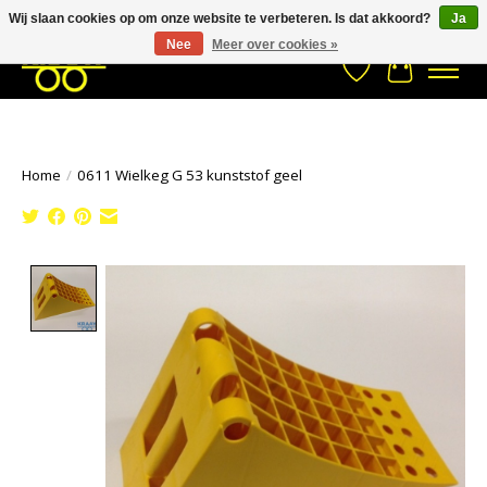
Wij slaan cookies op om onze website te verbeteren. Is dat akkoord?
Ja
Stuur een Whatsapp bericht
033- 2470 538
info@kraaybv.com
Nee
Meer over cookies »
Verlanglijst
Winkelwa
Home
/
0611 Wielkeg G 53 kunststof geel
Product image slideshow Items