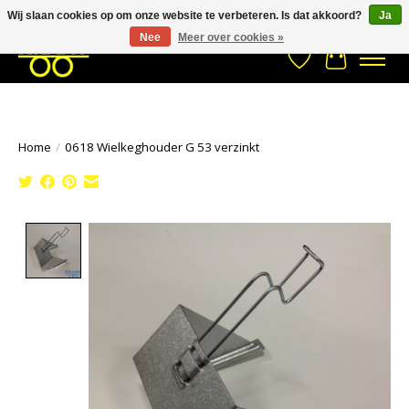
Wij slaan cookies op om onze website te verbeteren. Is dat akkoord?
Ja
Stuur een Whatsapp bericht
033- 2470 538
info@kraaybv.com
Nee
Meer over cookies »
Verlanglijst
Winkelwa
Home
/
0618 Wielkeghouder G 53 verzinkt
Product image slideshow Items