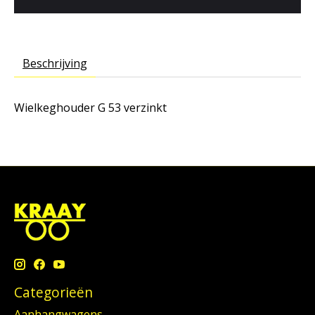
Beschrijving
Wielkeghouder G 53 verzinkt
Categorieën
Aanhangwagens