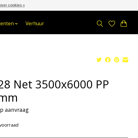
over cookies »
om
Stuur een Whatsapp bericht
Sindelererf 3, 3861 PW, Nijkerk
tenten
Verhuur
28 Net 3500x6000 PP
5mm
 op aanvraag
voorraad