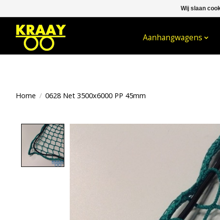
Wij slaan coo
WELKOM BIJ KRAAY NIJKERK B.V.
Aanhangwagens
Home
/
0628 Net 3500x6000 PP 45mm
Product image slideshow Items