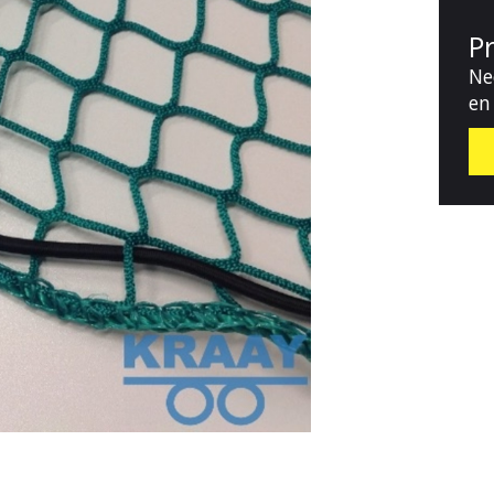
P
Ne
en