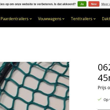
kies op om onze website te verbeteren. Is dat akkoord?
Ja
Nee
Meer 
033- 2470 538
info@kraaybv.c
Paardentrailers
Vouwwagens
Tenttrailers
Dak
06
4
Prijs
Op 