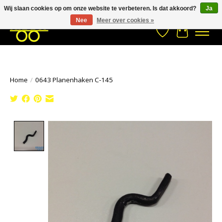
Wij slaan cookies op om onze website te verbeteren. Is dat akkoord?
Ja
Stuur een Whatsapp bericht
033- 2470 538
info@kraaybv.com
Nee
Meer over cookies »
Verlanglijst
Winkelwa
Home
/
0643 Planenhaken C-145
Product image slideshow Items