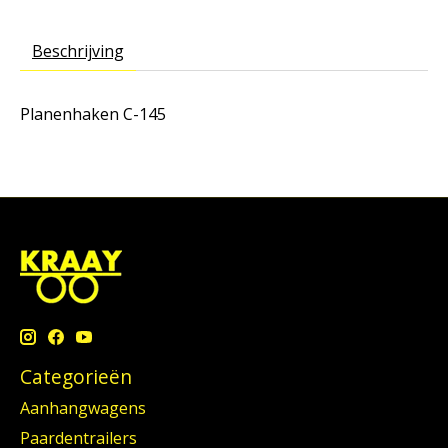
Beschrijving
Planenhaken C-145
Categorieën
Aanhangwagens
Paardentrailers