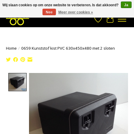
Wij slaan cookies op om onze website te verbeteren. Is dat akkoord?
Ja
Stuur een Whatsapp bericht
033- 2470 538
info@kraaybv.com
Nee
Meer over cookies »
Verlanglijst
Winkelwa
Home
/
0659 Kunststof kist PVC 630x450x480 met 2 sloten
Product image slideshow Items