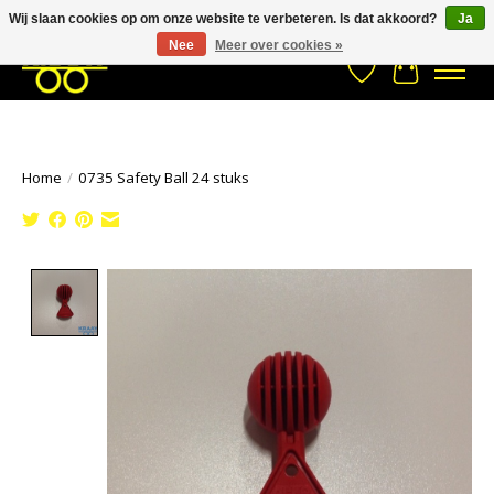
Wij slaan cookies op om onze website te verbeteren. Is dat akkoord?
Ja
Stuur een Whatsapp bericht
033- 2470 538
info@kraaybv.com
Nee
Meer over cookies »
Verlanglijst
Winkelwa
Home
/
0735 Safety Ball 24 stuks
Product image slideshow Items