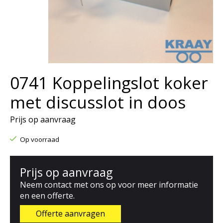
0741 Koppelingslot koker
met discusslot in doos
Prijs op aanvraag
Op voorraad
Prijs op aanvraag
Neem contact met ons op voor meer informatie
en een offerte.
Offerte aanvragen