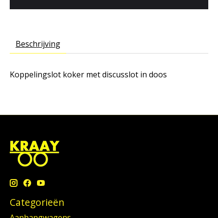
Beschrijving
Koppelingslot koker met discusslot in doos
Categorieën
Aanhangwagens