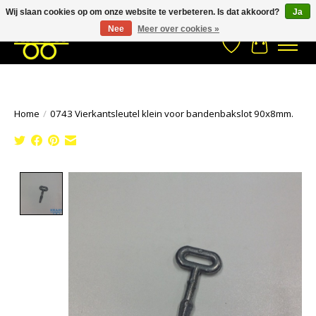
Wij slaan cookies op om onze website te verbeteren. Is dat akkoord?
Ja
Stuur een Whatsapp bericht
033- 2470 538
info@kraaybv.com
Nee
Meer over cookies »
Verlanglijst
Winkelwa
Home
/
0743 Vierkantsleutel klein voor bandenbakslot 90x8mm.
Product image slideshow Items