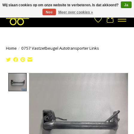
Wij slaan cookies op om onze website te verbeteren. Is dat akkoord?
Ja
Stuur een Whatsapp bericht
033- 2470 538
info@kraaybv.com
Nee
Meer over cookies »
Verlanglijst
Winkelwa
Home
/
0757 Vastzetbeugel Autotransporter Links
Product image slideshow Items