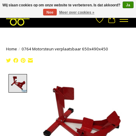
Wij slaan cookies op om onze website te verbeteren. Is dat akkoord?
Ja
Stuur een Whatsapp bericht
033- 2470 538
info@kraaybv.com
Nee
Meer over cookies »
Verlanglijst
Winkelwa
Home
/
0764 Motorsteun verplaatsbaar 650x490x450
Product image slideshow Items