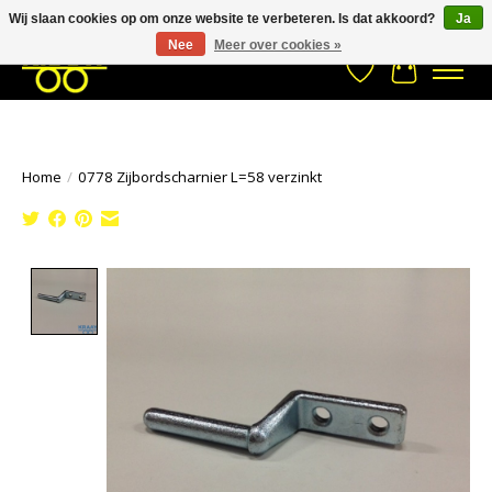
Wij slaan cookies op om onze website te verbeteren. Is dat akkoord?
Ja
Stuur een Whatsapp bericht
033- 2470 538
info@kraaybv.com
Nee
Meer over cookies »
Verlanglijst
Winkelwa
Home
/
0778 Zijbordscharnier L=58 verzinkt
Product image slideshow Items