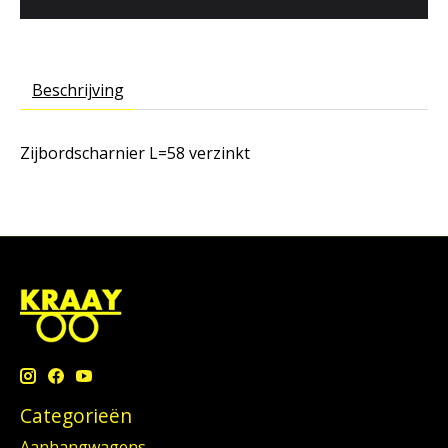
Beschrijving
Zijbordscharnier L=58 verzinkt
Categorieën
Aanhangwagens