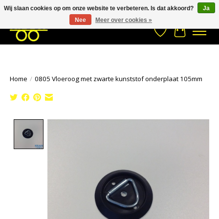
Wij slaan cookies op om onze website te verbeteren. Is dat akkoord?
Ja
Stuur een Whatsapp bericht
033- 2470 538
info@kraaybv.com
Nee
Meer over cookies »
Verlanglijst
Winkelwa
Home
/
0805 Vloeroog met zwarte kunststof onderplaat 105mm
Product image slideshow Items