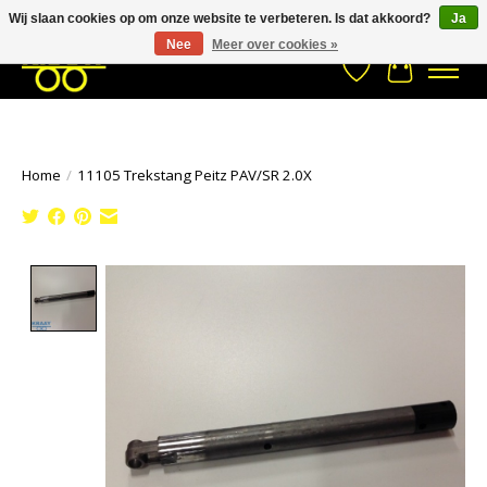
Wij slaan cookies op om onze website te verbeteren. Is dat akkoord?
Ja
Stuur een Whatsapp bericht
033- 2470 538
info@kraaybv.com
Nee
Meer over cookies »
Verlanglijst
Winkelwa
Home
/
11105 Trekstang Peitz PAV/SR 2.0X
Product image slideshow Items