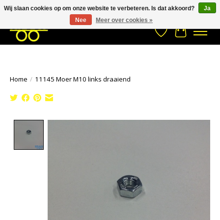
Wij slaan cookies op om onze website te verbeteren. Is dat akkoord?
Ja
Stuur een Whatsapp bericht
033- 2470 538
info@kraaybv.com
Nee
Meer over cookies »
Verlanglijst
Winkelwa
Home
/
11145 Moer M10 links draaiend
Product image slideshow Items