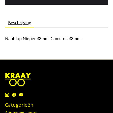
Beschrijving
Naafdop Nieper 48mm
Diameter: 48mm.
Categorieën
Aanhangwagens