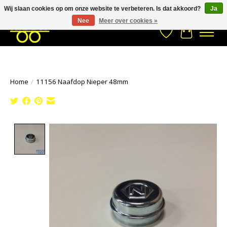
Wij slaan cookies op om onze website te verbeteren. Is dat akkoord?
Ja
Stuur een Whatsapp bericht
033- 2470 538
info@kraaybv.com
Nee
Meer over cookies »
Verlanglijst
Winkelwa
Home
/
11156 Naafdop Nieper 48mm
Product image slideshow Items