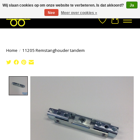
Wij slaan cookies op om onze website te verbeteren. Is dat akkoord?
Ja
Stuur een Whatsapp bericht
033- 2470 538
info@kraaybv.com
Nee
Meer over cookies »
Verlanglijst
Winkelwa
Home
/
11205 Remstanghouder tandem
Product image slideshow Items