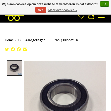
Wij slaan cookies op om onze website te verbeteren. Is dat akkoord?
Ja
Stuur een Whatsapp bericht
033- 2470 538
info@kraaybv.com
Nee
Meer over cookies »
Verlanglijst
Winkelwa
Home
/
12004 Kogellager 6006 2RS (30/55x13)
Product image slideshow Items