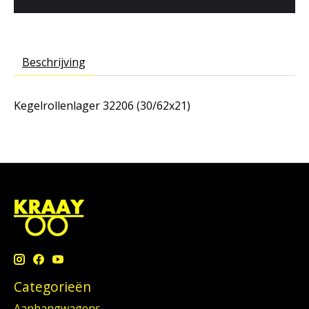
Beschrijving
Kegelrollenlager 32206 (30/62x21)
Categorieën
Aanhangwagens