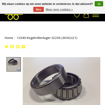
Wij slaan cookies op om onze website te verbeteren. Is dat akkoord?
Ja
Stuur een Whatsapp bericht
033- 2470 538
info@kraaybv.com
Nee
Meer over cookies »
Verlanglijst
Winkelwa
Home
/
12040 Kegelrollenlager 32206 (30/62x21)
Product image slideshow Items