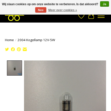
Wij slaan cookies op om onze website te verbeteren. Is dat akkoord?
Ja
Stuur een Whatsapp bericht
033- 2470 538
info@kraaybv.com
Nee
Meer over cookies »
Verlanglijst
Winkelwa
Home
/
2004 Kogellamp 12V-5W
Product image slideshow Items