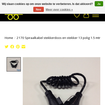
Wij slaan cookies op om onze website te verbeteren. Is dat akkoord?
Ja
Stuur een Whatsapp bericht
033- 2470 538
info@kraaybv.com
Nee
Meer over cookies »
Verlanglijst
Winkelwa
Home
/
2170 Spiraalkabel stekkerdoos en stekker 13 polig 1.5 mtr
Product image slideshow Items