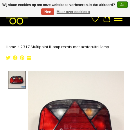
Wij slaan cookies op om onze website te verbeteren. Is dat akkoord?
Ja
Stuur een Whatsapp bericht
033- 2470 538
info@kraaybv.com
Nee
Meer over cookies »
Verlanglijst
Winkelwa
Home
/
2317 Multipoint II lamp rechts met achteruitrij lamp
Product image slideshow Items