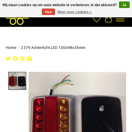
Wij slaan cookies op om onze website te verbeteren. Is dat akkoord?
Ja
Stuur een Whatsapp bericht
033- 2470 538
info@kraaybv.com
Nee
Meer over cookies »
Verlanglijst
Winkelwa
Home
/
2379 Achterlicht LED 100x98x35mm
Product image slideshow Items