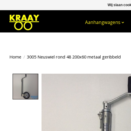
Wij slaan coo
WELKOM BIJ KRAAY NIJKERK B.V.
Aanhangwagens
Home
/
3005 Neuswiel rond 48 200x60 metaal geribbeld
Product image slideshow Items