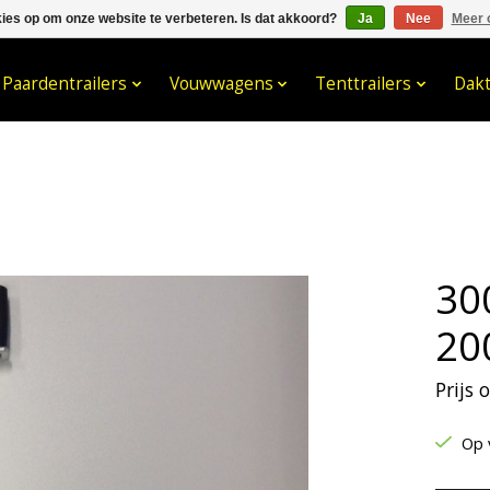
kies op om onze website te verbeteren. Is dat akkoord?
Ja
Nee
Meer 
033- 2470 538
info@kraaybv.c
Paardentrailers
Vouwwagens
Tenttrailers
Dak
30
20
Prijs
Op 