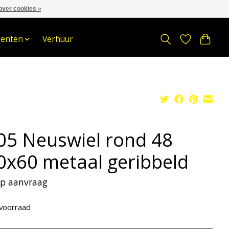
over cookies »
om
Stuur een Whatsapp bericht
Sindelererf 3, 3861 PW, Nijkerk
tenten
Verhuur
05 Neuswiel rond 48
0x60 metaal geribbeld
 op aanvraag
voorraad