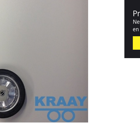
P
Ne
en