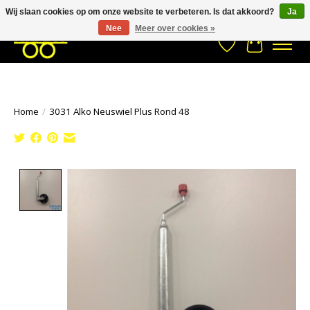
Wij slaan cookies op om onze website te verbeteren. Is dat akkoord?
Ja
Stuur een Whatsapp bericht
033- 2470 538
info@kraaybv.com
Nee
Meer over cookies »
Verlanglijst
Winkelwa
Home
/
3031 Alko Neuswiel Plus Rond 48
Product image slideshow Items