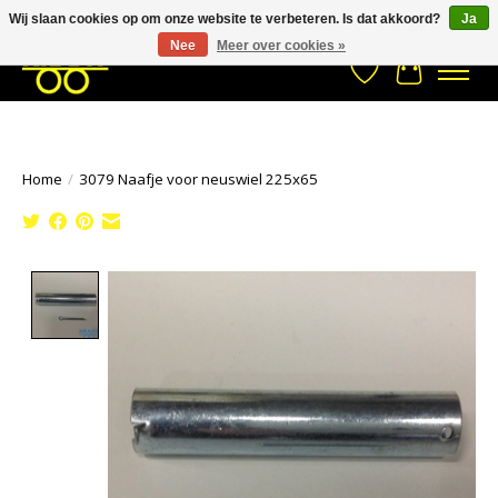
Wij slaan cookies op om onze website te verbeteren. Is dat akkoord?
Ja
Stuur een Whatsapp bericht
033- 2470 538
info@kraaybv.com
Nee
Meer over cookies »
Verlanglijst
Winkelwa
Home
/
3079 Naafje voor neuswiel 225x65
Product image slideshow Items