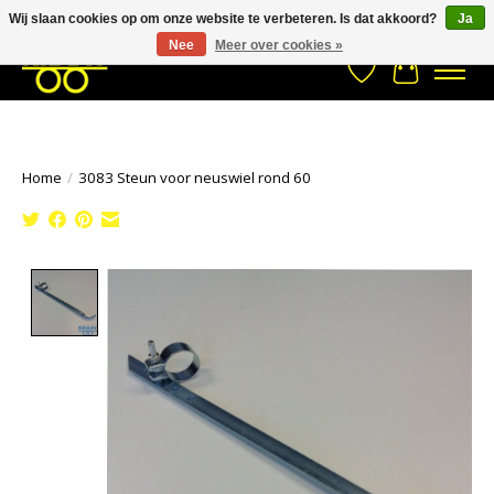
Wij slaan cookies op om onze website te verbeteren. Is dat akkoord?
Ja
Stuur een Whatsapp bericht
033- 2470 538
info@kraaybv.com
Nee
Meer over cookies »
Verlanglijst
Winkelwa
Home
/
3083 Steun voor neuswiel rond 60
Product image slideshow Items