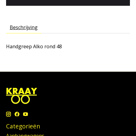
Beschrijving
Handgreep Alko rond 48
Categorieën
Aanhangwagens