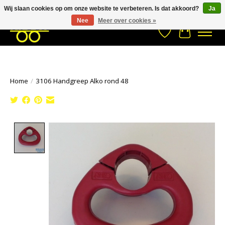
Wij slaan cookies op om onze website te verbeteren. Is dat akkoord?
Ja
Stuur een Whatsapp bericht
033- 2470 538
info@kraaybv.com
Nee
Meer over cookies »
Verlanglijst
Winkelwa
Home
/
3106 Handgreep Alko rond 48
Product image slideshow Items