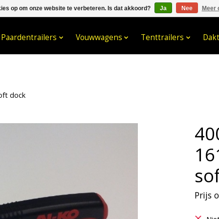
kies op om onze website te verbeteren. Is dat akkoord?
Ja
Nee
Meer 
033- 2470 538
info@kraaybv.c
Paardentrailers
Vouwwagens
Tenttrailers
Dak
oft dock
40
16
so
Prijs