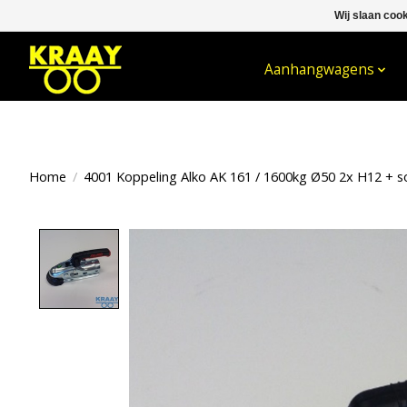
Wij slaan coo
WELKOM BIJ KRAAY NIJKERK B.V.
Aanhangwagens
Home
/
4001 Koppeling Alko AK 161 / 1600kg Ø50 2x H12 + s
Product image slideshow Items