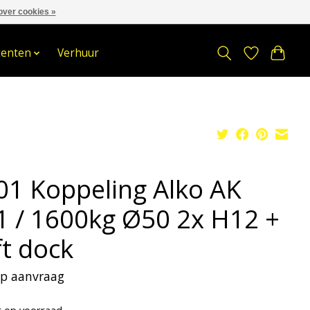
over cookies »
om
Stuur een Whatsapp bericht
Sindelererf 3, 3861 PW, Nijkerk
tenten
Verhuur
01 Koppeling Alko AK
1 / 1600kg Ø50 2x H12 +
ft dock
 op aanvraag