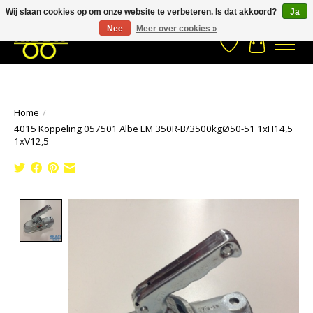
Wij slaan cookies op om onze website te verbeteren. Is dat akkoord?
Ja
Stuur een Whatsapp bericht
033- 2470 538
info@kraaybv.com
Nee
Meer over cookies »
Verlanglijst
Winkelwa
Home
/
4015 Koppeling 057501 Albe EM 350R-B/3500kgØ50-51 1xH14,5
1xV12,5
Product image slideshow Items