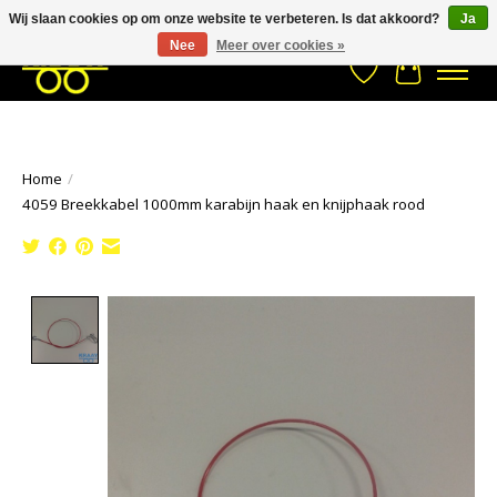
Wij slaan cookies op om onze website te verbeteren. Is dat akkoord?
Ja
Stuur een Whatsapp bericht
033- 2470 538
info@kraaybv.com
Nee
Meer over cookies »
Verlanglijst
Winkelwa
Home
/
4059 Breekkabel 1000mm karabijn haak en knijphaak rood
Product image slideshow Items