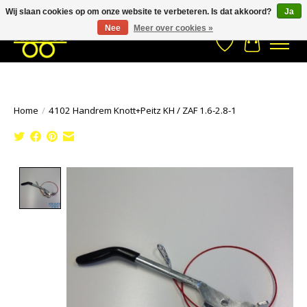
Wij slaan cookies op om onze website te verbeteren. Is dat akkoord?
Ja
Stuur een Whatsapp bericht
033- 2470 538
info@kraaybv.com
Nee
Meer over cookies »
Verlanglijst
Winkelwa
Home
/
4102 Handrem Knott+Peitz KH / ZAF 1.6-2.8-1
Product image slideshow Items